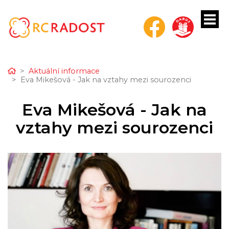
Home
Aktuální informace
Eva Mikešová - Jak na vztahy mezi sourozenci
bmenu
Eva Mikešová - Jak na
bmenu
vztahy mezi sourozenci
bmenu
bmenu
bmenu