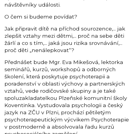
návštěvníky události.
O čem si budeme povídat?
Jak připravit dítě na příchod sourozence,... jak
zlepšit vztahy mezi dětmi,... proč na sebe děti
žárlí a co s tím,... jaká jsou rizika srovnávání,...
proč děti „nenálepkovat“?
Přednášet bude Mgr. Eva Mikešová, lektorka
seminářů, kurzů, workshopů a odborných
školení, která poskytuje psychoterapii a
poradenství v oblasti výchovy a partnerských
vztahů, vede rodičovské skupiny a je také
spoluzakladatelkou Plzeňské komunitní školy
Koventinka. Vystudovala psychologii a český
jazyk na ZČU v Plzni, prochází pětiletým
psychoterapeutickým výcvikem Psychoterapie
v postmoderně a absolvovala řadu kurzů
psychosociálního zaměření.