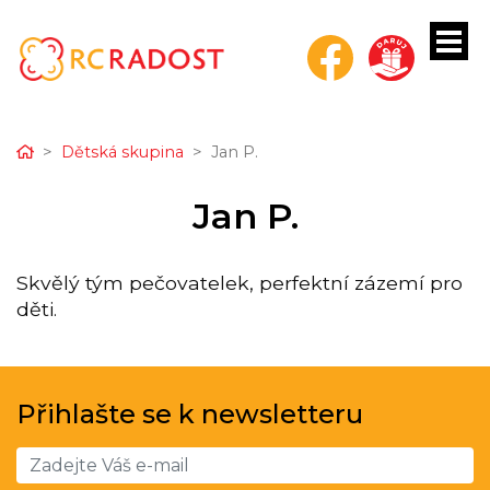
Home
Dětská skupina
Jan P.
bmenu
Jan P.
bmenu
Skvělý tým pečovatelek, perfektní zázemí pro
bmenu
děti.
bmenu
Přihlašte se k newsletteru