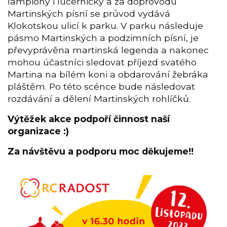
lampiony i lucerničky a za doprovodu
Martinských písní se průvod vydává
Klokotskou ulicí k parku. V parku následuje
pásmo Martinských a podzimních písní, je
převyprávěna martinská legenda a nakonec
mohou účastníci sledovat příjezd svatého
Martina na bílém koni a obdarování žebráka
pláštěm. Po této scénce bude následovat
rozdávání a dělení Martinských rohlíčků.
Výtěžek akce podpoří činnost naší
organizace :)
Za návštěvu a podporu moc děkujeme!!