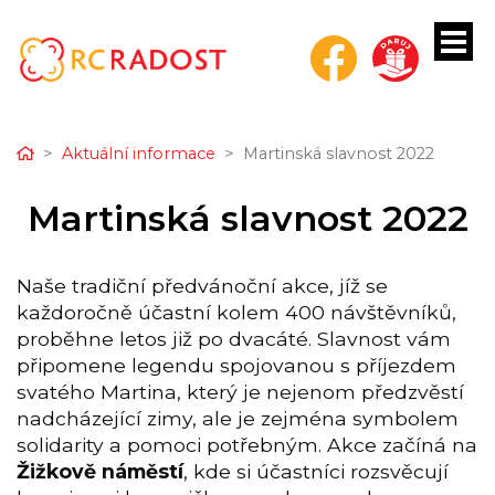
Home
Aktuální informace
Martinská slavnost 2022
bmenu
Martinská slavnost 2022
bmenu
Naše tradiční předvánoční akce, jíž se
bmenu
každoročně účastní kolem 400 návštěvníků,
proběhne letos již po dvacáté. Slavnost vám
bmenu
připomene legendu spojovanou s příjezdem
svatého Martina, který je nejenom předzvěstí
bmenu
nadcházející zimy, ale je zejména symbolem
solidarity a pomoci potřebným. Akce začíná na
Žižkově náměstí
, kde si účastníci rozsvěcují